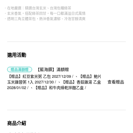
．在地嚴選：精選台灣玄米、台灣包種綠茶
．玄米香氣，搭配綠茶回甘，每一口都滿溢日式風情
．透明三角立體茶包，熱沖香氣濃郁、冷泡甘醇清爽
適用活動
【藍海饌】滿額贈
贈品
滿額贈
【贈品】紅豆紫米粥 乙包 2027/12/09 /
【贈品】鮑片
查看贈品
玉米雞蓉粥 1入 2027/12/30 /
【贈品】香菇雞湯 乙盒
2028/01/02 /
【贈品】和牛肉燥乾拌麵乙盒 /
商品介紹