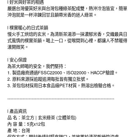
l 好米與好茶的相遇
嚴選台灣優質好米與台灣包種綠茶配成雙，熱沖冷泡皆宜，簡單
沖泡就是一杯淬鍊回甘且韻帶米香的迷人綠茶。
l 樸實暖心的日式茶韻
慢火手工烘焙的玄米，為清新茶湯添一抹濃郁米香，交織最具日
式風情的樸實茶韻。喝上一口，從喉間到心裡，都讓人不禁暖得
漾開微笑。
l 安心保證
為茶大師喝的安全，我們堅持：
1. 製造廠商通過FSSC22000、ISO22000、HACCP驗證。
2. 原料來源採追蹤追溯每批皆有獨立批號。
3. 茶包包材採用日本食品級PET材質，熱溶出檢驗合格。
----------------------------------------------------------------------
l 產品資訊
品 名：茶立方 | 玄米綠茶 (立體茶包)
內 容 量：5克x12包
產 地：台灣
保存方式：開封後請封緊夾鏈口，並放置於清潔乾燥陰涼處